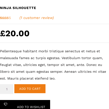
NINJA SILHOUETTE
(
1
customer review)
Rated
1
5.00
out of 5
based on
£
20.00
customer
rating
Pellentesque habitant morbi tristique senectus et netus et
malesuada fames ac turpis egestas. Vestibulum tortor quam,
feugiat vitae, ultricies eget, tempor sit amet, ante. Donec eu
libero sit amet quam egestas semper. Aenean ultricies mi vitae
est. Mauris placerat eleifend leo.
Ninja
ADD TO CART
Silhouette
quantity
ADD TO WISHLIST