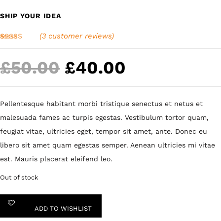
SHIP YOUR IDEA
(
3
customer reviews)
Rated
3
4.33
out
of 5
Original
Current
£
50.00
£
40.00
based on
customer
price
price
ratings
was:
is:
Pellentesque habitant morbi tristique senectus et netus et
£50.00.
£40.00.
malesuada fames ac turpis egestas. Vestibulum tortor quam,
feugiat vitae, ultricies eget, tempor sit amet, ante. Donec eu
libero sit amet quam egestas semper. Aenean ultricies mi vitae
est. Mauris placerat eleifend leo.
Out of stock
ADD TO WISHLIST